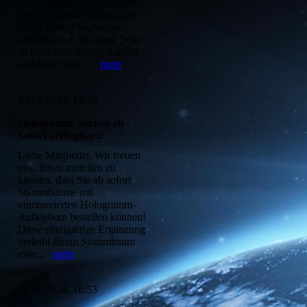
liebe Katzenfreunde, unsere
neue Vereinswebseite ist ab
sofort online: www.cats-
universe.com Die neue Seite
ist moderner, übersichtlicher
und bietet viele...
mehr
23.01.2024, 14:46
Hologramm-Sticker ab
Sofort verfügbar!!
Liebe Mitglieder, Wir freuen
uns, Ihnen mitteilen zu
können, dass Sie ab sofort
Stammbäume mit
nummerierten Hologramm-
Aufklebern bestellen können!
Diese einzigartige Ergänzung
verleiht Ihrem Stammbaum
eine...
mehr
02.01.2024, 16:53