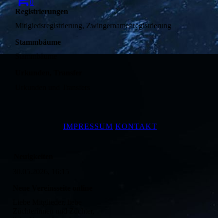
0
Registrierungen
Stammbäume
Stammbäume
Urkunden, Transfer
Urkunden und Transfers
IMPRESSUM
KONTAKT
Neuigkeiten
30.05.2026, 16:15
Neue Vereinsseite online
Liebe Mitglieder, liebe
Züchterinnen und Züchter,