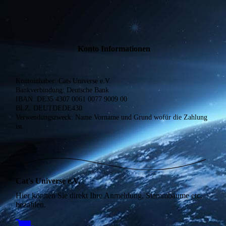
Konto Informationen
Kontoinhaber: Cats Universe e.V.
Bankverbindung: Deutsche Bank
IBAN: DE35 4307 0061 0077 9009 00
BLZ: DEUTDEDE430
Verwendungszweck: Name Vorname und Grund wofür die Zahlung
ist.
Cat's Universe e.V.
Hier können Sie direkt Ihre Anmeldung, Stammbäume etc.
bezahlen.