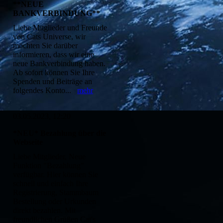
**NEUE
BANKVERBINDUNG**
Liebe Mitglieder und Freunde
von Cats Universe, wir
möchten Sie darüber
informieren, dass wir eine
neue Bankverbindung haben.
Ab sofort können Sie Ihre
Spenden und Beiträge an
folgendes Konto...
mehr
03.05.2023, 12:20
*NEU* Bezahlung über die
Webseite
Liebe Mitglieder, Neue
Funktion "Bezahlung"
verfügbar. Hier können Sie
schnell und einfach Ihre
Registrierung, Stammbaum
Bestellung oder Urkunden
direkt bezahlen. Mit
freundlichen Grüßen Cat's