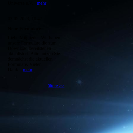
Universe e.V.
mehr
03.05.2023, 10:47
Neue Formulare
Liebe Mitglieder, Wir haben
unsere Formulare die zum
Download bereitstehen
aktualisiert. Bitte nutzen Sie
demnächst die aktuellen
Formulare. Vielen
Dank.
mehr
ältere >>