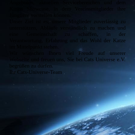
Angeboten, aktuellen Servicebereichen und dem
Kitten Showcase, in dem Vereinsmitglieder ihre
Jungtiere vorstellen können.
Unser Ziel ist es, unsere Mitglieder zuverlässig zu
unterstützen, Abläufe verständlich zu machen und
eine Gemeinschaft zu schaffen, in der
Verantwortung, Erfahrung und das Wohl der Katze
im Mittelpunkt stehen.
Wir wünschen Ihnen viel Freude auf unserer
Webseite und freuen uns, Sie bei Cats Universe e.V.
begrüßen zu dürfen.
Ihr Cats-Universe-Team