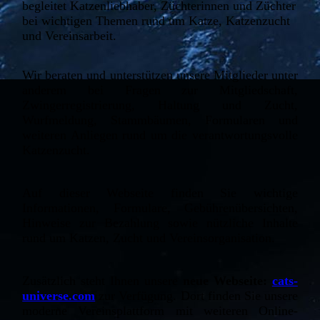
begleitet Katzenliebhaber, Züchterinnen und Züchter
bei wichtigen Themen rund um Katze, Katzenzucht
und Vereinsarbeit.
Wir beraten und unterstützen unsere Mitglieder unter
anderem bei Fragen zur Mitgliedschaft,
Zwingerregistrierung, Haltung und Zucht,
Wurfmeldung, Stammbäumen, Formularen und
weiteren Anliegen rund um die verantwortungsvolle
Katzenzucht.
Auf dieser Webseite finden Sie wichtige
Informationen, Formulare, Gebührenübersichten,
Hinweise zur Bezahlung sowie nützliche Inhalte
rund um Katzen, Zucht und Vereinsorganisation.
Zusätzlich steht Ihnen unsere
neue Webseite:
cats-
universe.com
zur Verfügung. Dort finden Sie unsere
moderne Vereinsplattform mit weiteren Online-