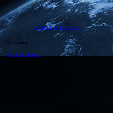
IMPRESSUM
KONTAKT
Neuigkeiten
Zurück zur Übersicht
03.05.2023
Neue Formulare
Liebe Mitglieder,
Wir haben unsere Formulare
die zum Download
bereitstehen aktualisiert.
Bitte nutzen Sie demnächst
die aktuellen Formulare.
Vielen Dank.