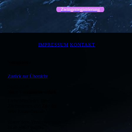
Zwingerregistrierung
IMPRESSUM
KONTAKT
Neuigkeiten
Zurück zur Übersicht
30.05.2026
Neue Vereinsseite online
Liebe Mitglieder, liebe
Züchterinnen und Züchter,
liebe Katzenfreunde,
unsere neue Vereinswebseite
ist ab sofort online: