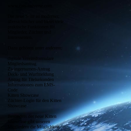
www.cats-universe.com
Die neue Seite ist moderner,
übersichtlicher und bietet viele
praktische Funktionen für
Mitglieder, Züchter und
Interessenten.
Dazu gehören unter anderem:
digitale Vereinsformulare
Mitgliedsantrag
Zwingernamen-Antrag
Deck- und Wurfmeldung
Antrag für Titelurkunden
Informationen zum EMS-
Code
Kitten Showcase
Züchter-Login für den Kitten
Showcase
Besonders der neue Kitten
Showcase gibt unseren
Mitgliedern die Möglichkeit,