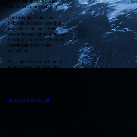
ihre Kitten moderner und
sichtbarer zu präsentieren.
Die bisherige Seite cats-
universe.de bleibt weiterhin
erreichbar. Die neue Seite
cats-universe.com wird jedoch
Schritt für Schritt als moderne
Vereinsplattform weiter
ausgebaut.
Wir laden Sie herzlich ein, die
neue Webseite zu besuchen.
Ihr Cats Universe e.V. Team
Zurück zur Übersicht