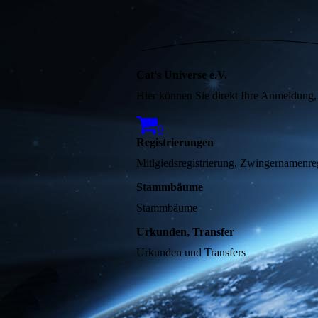
Cat's Universe e.V.
Hier können Sie direkt Ihre Anmeldung
0
Registrierungen
Stammbäume
Stammbäume
Urkunden, Transfer
Urkunden und Transfers