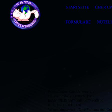
STARTSEITE
ÜBER U
FORMULARE
NÜTZLI
Kontoinhaber: Cats Universe e.V.
Bankverbindung: Deutsche Bank
IBAN: DE35 4307 0061 0077 9009 00
BLZ: DEUTDEDE430
Verwendungszweck: Name Vorname und Grund